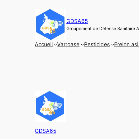
Aller
au
GDSA65
contenu
Groupement de Défense Sanitaire A
Accueil
Varroase
Pesticides
Frelon asi
GDSA65