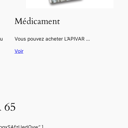
Médicament
au
Vous pouvez acheter L’APIVAR …
Voir
 65
lzpgxSAfzUedQyw” ]