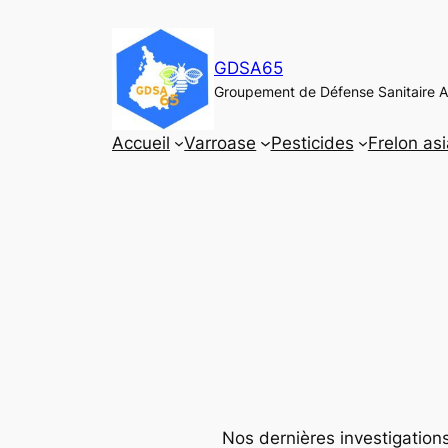
Aller
au
GDSA65
contenu
Groupement de Défense Sanitaire A
Accueil
Varroase
Pesticides
Frelon asi
Nos dernières investigation