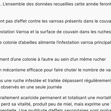
 L’ensemble des données recueillies cette année feront 
ont pas d’effet contre les varroas présents dans le couva
infestation Varroa et la surface de couvain dans les ruches
e colonie d’abeilles alimente l’infestation varroa princip
ment d’une colonie à l’autre au sein d’un même rucher
n mécanisme efficace pour faire chuter le nombre de var
s une ruche infestée et traitée dépassent régulièremen
s observés en une seule journée
traitement acaricide permanent et totalisant une mortal
perd sa vitalité, produit peu de miel, mais exprime une 
nentielle. Une multitude d’effets secondaires sont proba