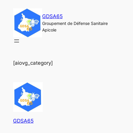
Aller
au
GDSA65
contenu
Groupement de Défense Sanitaire
Apicole
[aiovg_category]
GDSA65