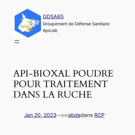
Aller
au
GDSA65
contenu
Groupement de Défense Sanitaire
Apicole
API-BIOXAL POUDRE
POUR TRAITEMENT
DANS LA RUCHE
Jan 20, 2023
—
abde
dans
RCP
par