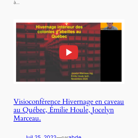
à…
Visioconférence Hivernage en caveau
au Québec, Émilie Houle, Jocelyn
Marceau.
Juil 25, 2022
—
abde
par